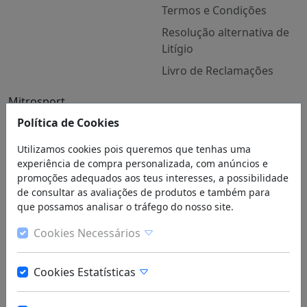
Termos e Condições
Resolução alternativa de
Litígio
Livro de Reclamações
Mitrosport
Quem Somos
Política de Cookies
Contactos
Utilizamos cookies pois queremos que tenhas uma
experiência de compra personalizada, com anúncios e
Blog
promoções adequados aos teus interesses, a possibilidade
de consultar as avaliações de produtos e também para
que possamos analisar o tráfego do nosso site.
Cookies Necessários
Registe-se na Newsletter
Cookies Estatísticas
Subscrever