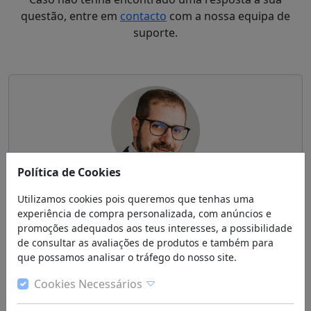
questão, entre em
contacto
com a nossa equipa de
suporte.
Política de Cookies
Ajuda e Suporte à Compra Online
Utilizamos cookies pois queremos que tenhas uma
Se tem dúvida se a peça ou o acessório é o mais
experiência de compra personalizada, com anúncios e
promoções adequados aos teus interesses, a possibilidade
indicado para o seu automóvel, peça uma opinião.
de consultar as avaliações de produtos e também para
que possamos analisar o tráfego do nosso site.
939 464 446
(chamada para a rede móvel nacional)
Cookies Necessários