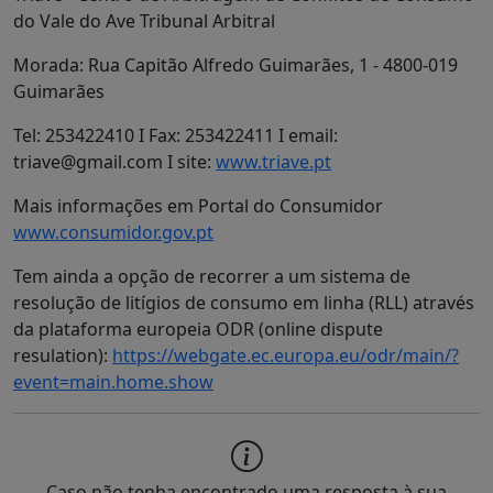
do Vale do Ave Tribunal Arbitral
Morada: Rua Capitão Alfredo Guimarães, 1 - 4800-019
Guimarães
Tel: 253422410 I Fax: 253422411 I email:
triave@gmail.com I site:
www.triave.pt
Mais informações em Portal do Consumidor
www.consumidor.gov.pt
Tem ainda a opção de recorrer a um sistema de
resolução de litígios de consumo em linha (RLL) através
da plataforma europeia ODR (online dispute
resulation):
https://webgate.ec.europa.eu/odr/main/?
event=main.home.show
Caso não tenha encontrado uma resposta à sua