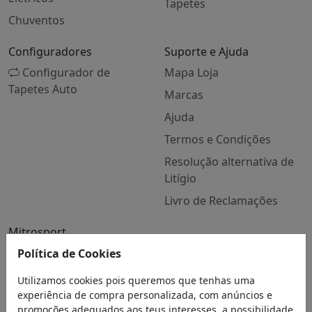
Tapetes
Chuventos
Configuradores
Suporte e Ajuda
Configurador de
Mapa Loja
Tapetes Auto
Marcas
Ajuda
Termos e Condições
Resolução alternativa de
Litígio
Livro de Reclamações
Mitrosport
Quem Somos
Política de Cookies
Contactos
Utilizamos cookies pois queremos que tenhas uma
experiência de compra personalizada, com anúncios e
Blog
promoções adequados aos teus interesses, a possibilidade