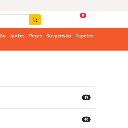
0
ção
Jantes
Peças
Suspensão
Tapetes
18
40