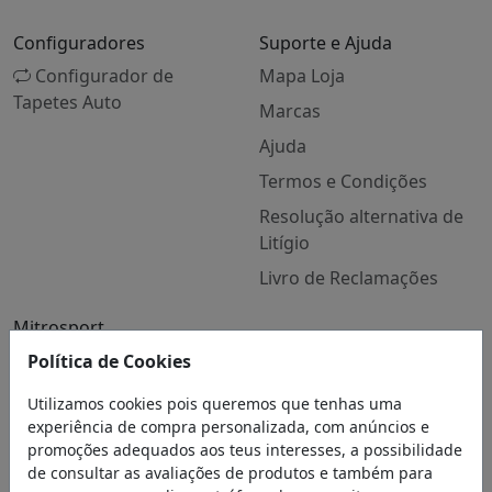
Configuradores
Suporte e Ajuda
Configurador de
Mapa Loja
Tapetes Auto
Marcas
Ajuda
Termos e Condições
Resolução alternativa de
Litígio
Livro de Reclamações
Mitrosport
Quem Somos
Política de Cookies
Contactos
Utilizamos cookies pois queremos que tenhas uma
experiência de compra personalizada, com anúncios e
Blog
promoções adequados aos teus interesses, a possibilidade
de consultar as avaliações de produtos e também para