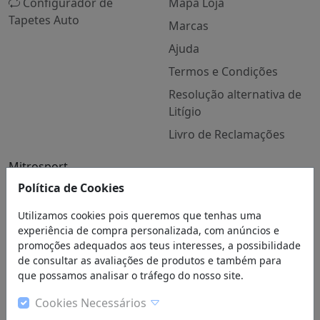
Configurador de
Mapa Loja
Tapetes Auto
Marcas
Ajuda
Termos e Condições
Resolução alternativa de
Litígio
Livro de Reclamações
Mitrosport
Quem Somos
Política de Cookies
Contactos
Utilizamos cookies pois queremos que tenhas uma
experiência de compra personalizada, com anúncios e
Blog
promoções adequados aos teus interesses, a possibilidade
de consultar as avaliações de produtos e também para
que possamos analisar o tráfego do nosso site.
Cookies Necessários