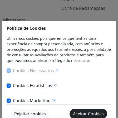
Livro de Reclamações
Mitrosport
Quem Somos
Política de Cookies
Contactos
Utilizamos cookies pois queremos que tenhas uma
experiência de compra personalizada, com anúncios e
Blog
promoções adequados aos teus interesses, a possibilidade
de consultar as avaliações de produtos e também para
que possamos analisar o tráfego do nosso site.
Cookies Necessários
Registe-se na Newsletter
Cookies Estatísticas
Subscrever
Cookies Marketing
Rejeitar cookies
Aceitar Cookies