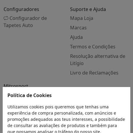
Configuradores
Suporte e Ajuda
Configurador de
Mapa Loja
Tapetes Auto
Marcas
Ajuda
Termos e Condições
Resolução alternativa de
Litígio
Livro de Reclamações
Mitrosport
Quem Somos
Política de Cookies
Contactos
Utilizamos cookies pois queremos que tenhas uma
experiência de compra personalizada, com anúncios e
Blog
promoções adequados aos teus interesses, a possibilidade
de consultar as avaliações de produtos e também para
que possamos analisar o tráfego do nosso site.