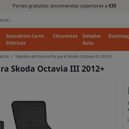
Portes gratuitos: encomendas superiores a
€35
Acessórios Carro
Chuventos
Detalhe
Ilumina
Elétricos
Auto
racha
Tapetes em borracha para Skoda Octavia III 2012+
a Skoda Octavia III 2012+