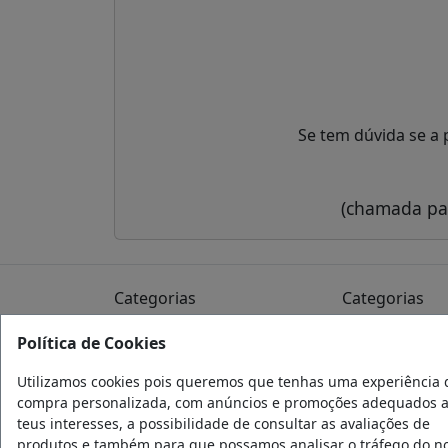
Se tem dúvida se a 
(chamada par
Categorias
Categorias
Acessórios
Detalhe Auto
Política de Cookies
Acessórios Exerior
Iluminação
Utilizamos cookies pois queremos que tenhas uma experiência 
Acessórios Interior
Jantes
compra personalizada, com anúncios e promoções adequados 
Acessórios Carros
Peças
teus interesses, a possibilidade de consultar as avaliações de
produtos e também para que possamos analisar o tráfego do n