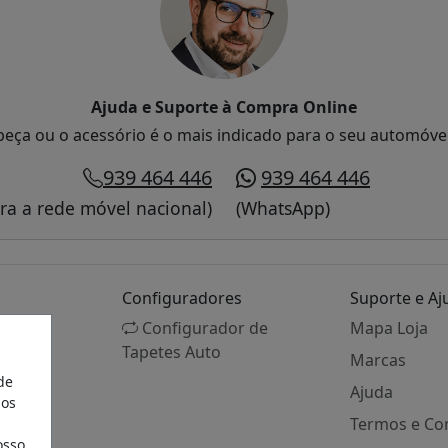
Ajuda e Suporte à Compra Online
peça ou o acessório é o mais indicado para o seu automóve
939 464 446
939 464 446
a a rede móvel nacional)
(WhatsApp)
Configuradores
Suporte e Aj
Configurador de
Mapa Loja
Tapetes Auto
Marcas
de
Ajuda
aos
Termos e Co
osso