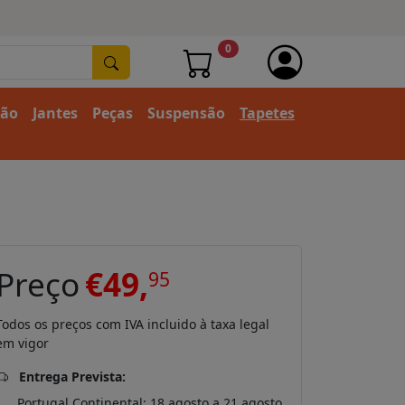
0
ção
Jantes
Peças
Suspensão
Tapetes
Preço
€49,
95
Todos os preços com IVA incluido à taxa legal
em vigor
Entrega Prevista:
Portugal Continental: 18 agosto a 21 agosto