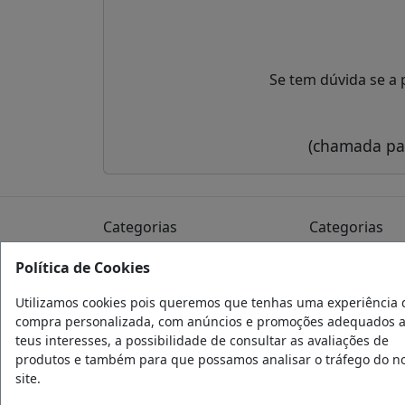
Se tem dúvida se a 
(chamada par
Categorias
Categorias
Acessórios
Detalhe Auto
Política de Cookies
Acessórios Exerior
Iluminação
Utilizamos cookies pois queremos que tenhas uma experiência 
Acessórios Interior
Jantes
compra personalizada, com anúncios e promoções adequados 
Acessórios Carros
Peças
teus interesses, a possibilidade de consultar as avaliações de
produtos e também para que possamos analisar o tráfego do n
Elétricos
Tapetes
site.
Chuventos