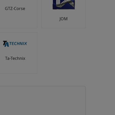
GTZ-Corse
JOM
Ta-Technix