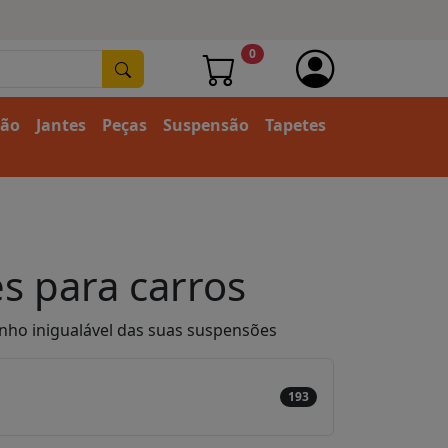
0
ção
Jantes
Peças
Suspensão
Tapetes
s para carros
nho inigualável das suas suspensões
193