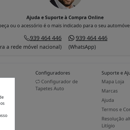
Ajuda e Suporte à Compra Online
peça ou o acessório é o mais indicado para o seu automóve
939 464 446
939 464 446
a a rede móvel nacional)
(WhatsApp)
Configuradores
Suporte e Aj
Configurador de
Mapa Loja
Tapetes Auto
Marcas
de
Ajuda
aos
Termos e Co
osso
Resolução al
Litígio